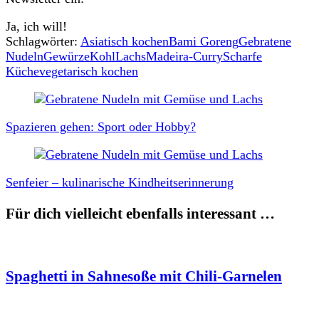
Ja, ich will!
Schlagwörter:
Asiatisch kochen
Bami Goreng
Gebratene
Nudeln
Gewürze
Kohl
Lachs
Madeira-Curry
Scharfe
Küche
vegetarisch kochen
Beitragsnavigation
Spazieren gehen: Sport oder Hobby?
Senfeier – kulinarische Kindheitserinnerung
Für dich vielleicht ebenfalls interessant …
Spaghetti in Sahnesoße mit Chili-Garnelen