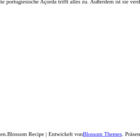
 portugiesische Açorda trifft alles zu. Außerdem ist sie ver
ten.
Blossom Recipe | Entwickelt von
Blossom Themes
. Präse