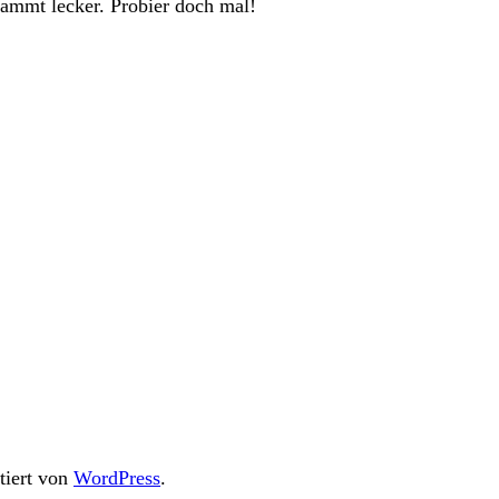
dammt lecker. Probier doch mal!
ntiert von
WordPress
.