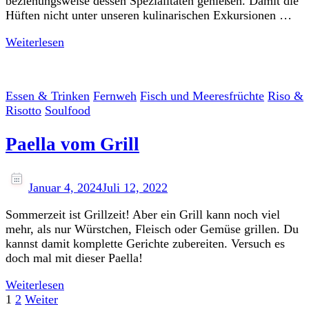
beziehungsweise dessen Spezialitäten genießen. Damit die
Hüften nicht unter unseren kulinarischen Exkursionen …
Weiterlesen
Essen & Trinken
Fernweh
Fisch und Meeresfrüchte
Riso &
Risotto
Soulfood
Paella vom Grill
Januar 4, 2024
Juli 12, 2022
Sommerzeit ist Grillzeit! Aber ein Grill kann noch viel
mehr, als nur Würstchen, Fleisch oder Gemüse grillen. Du
kannst damit komplette Gerichte zubereiten. Versuch es
doch mal mit dieser Paella!
Weiterlesen
Seitennummerierung
Seite
Seite
1
2
Weiter